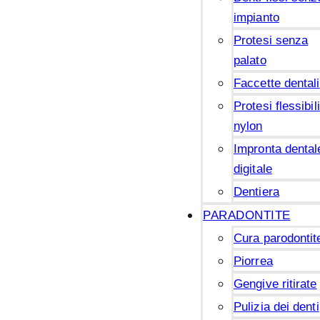
impianto
Protesi senza
palato
Faccette dentali
Protesi flessibili
nylon
Impronta dental
digitale
Dentiera
PARADONTITE
Cura parodontit
Piorrea
Gengive ritirate
Pulizia dei denti