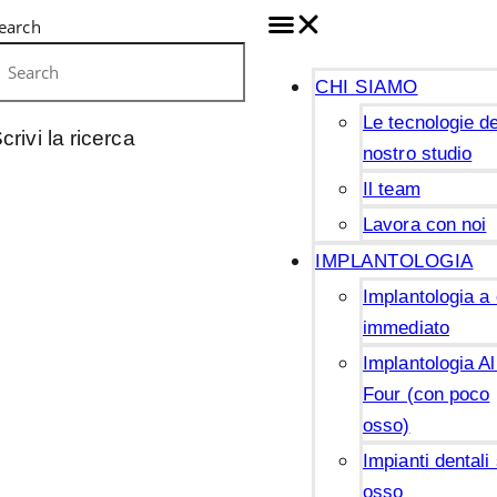
earch
CHI SIAMO
Le tecnologie de
crivi la ricerca
nostro studio
Il team
Lavora con noi
IMPLANTOLOGIA
Implantologia a 
immediato
Implantologia Al
Four (con poco
osso)
Impianti dentali
osso