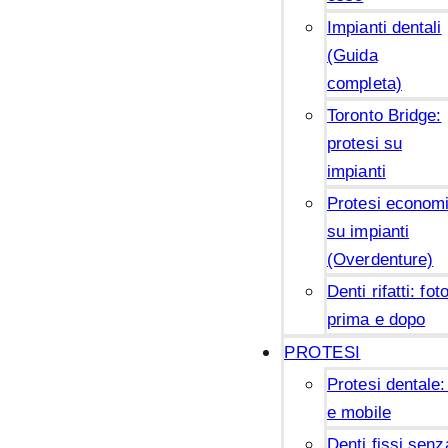
Impianti dentali
(Guida
completa)
Toronto Bridge:
protesi su
impianti
Protesi econom
su impianti
(Overdenture)
Denti rifatti: fot
prima e dopo
PROTESI
Protesi dentale:
e mobile
Denti fissi senz